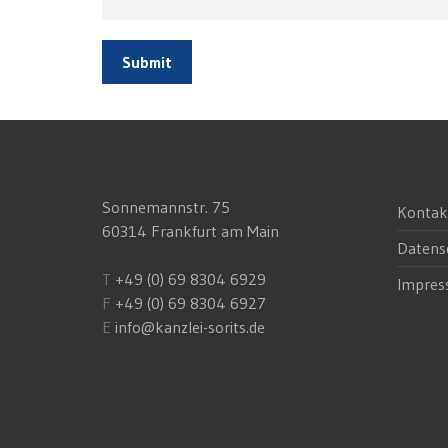
Submit
Sonnemannstr. 75
Kontak
60314 Frankfurt am Main
Datens
T
+49 (0) 69 8304 6929
Impre
F
+49 (0) 69 8304 6927
E
info@kanzlei-sorits.de