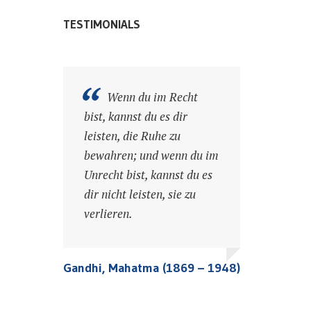
TESTIMONIALS
Wenn man alle
Wenn du im Recht
Gesetze studieren sollte,
bist, kannst du es dir
so hätte man gar keine
leisten, die Ruhe zu
Zeit, sie zu übertreten.
bewahren; und wenn du im
Unrecht bist, kannst du es
dir nicht leisten, sie zu
Goethe, Johann Wolfgang von
Goethe, Johann Wolfgang von
verlieren.
(1749 – 1832)
(1749 – 1832)
Goethe, Johann Wolfgang von
Goethe, Johann Wolfgang von
(1749 – 1832)
(1749 – 1832)
Gandhi, Mahatma (1869 – 1948)