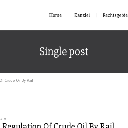
Home
Kanzlei
Rechtsgebie
Single post
Of Crude Oil By Rail
tare
 Regulation Of Crude Oil By Rail