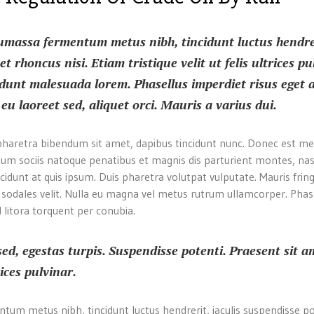
sumassa fermentum metus nibh, tincidunt luctus hendre
 rhoncus nisi. Etiam tristique velit ut felis ultrices pu
idunt malesuada lorem. Phasellus imperdiet risus eget
 laoreet sed, aliquet orci. Mauris a varius dui.
um pharetra bibendum sit amet, dapibus tincidunt nunc. Donec est me
. Cum sociis natoque penatibus et magnis dis parturient montes, na
ncidunt at quis ipsum. Duis pharetra volutpat vulputate. Mauris fring
a sodales velit. Nulla eu magna vel metus rutrum ullamcorper. Phase
 litora torquent per conubia.
d, egestas turpis. Suspendisse potenti. Praesent sit a
rices pulvinar.
ntum metus nibh, tincidunt luctus hendrerit, iaculis suspendisse p