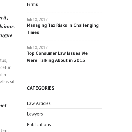
Firms
rit,
Juli 10, 2017
Managing Tax Risks in Challenging
lvinar.
Times
 augue
Juli 10, 2017
Top Consumer Law Issues We
tus,
Were Talking About in 2015
scetur
illa
llus sit
CATEGORIES
Law Articles
met
Lawyers
Publications
otent