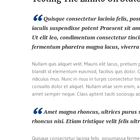
Quisque consectetur lacinia felis, po
iaculis suspendisse potent Praesent sit amet
Ut elit leo, condimentum consectetur tinc
fermentum pharetra magna lacus, viverra eu
Nullam quis aliquet velit. Mauris elit lacus, preti
blandit id elementum euismod, facilisis quis dolor
ridiculus mus. Nunc in risus in turpis consectetur ti
convallis dolor et aliquet. Nullam vitae sem enim, 
amet semper neque. Class aptent taciti sociosqu ad
Amet magna rhoncus, ultrices purus se
rhoncus nisi. Etiam tristique velit felis ult
Quisque consectetur lacinia felis, posumassa ferme