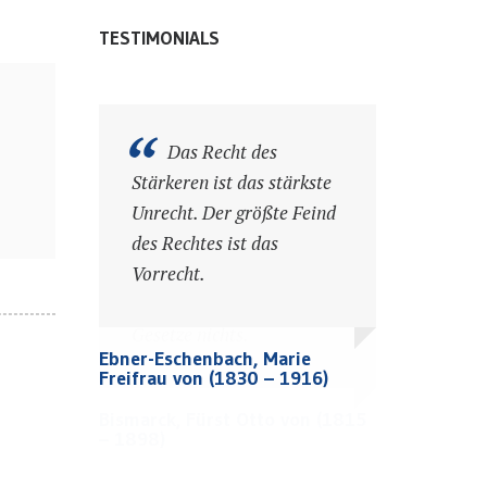
TESTIMONIALS
Mit schlechten
Das Recht des
Gesetzen und guten
Stärkeren ist das stärkste
Beamten läßt sich immer
Unrecht. Der größte Feind
noch regieren. Bei
des Rechtes ist das
schlechten Beamten aber
Vorrecht.
helfen uns die besten
Dickens, Charles (1812 – 1870)
Dickens, Charles (1812 – 1870)
Gesetze nichts.
Ebner-Eschenbach, Marie
Freifrau von (1830 – 1916)
Bismarck, Fürst Otto von (1815
Bismarck, Fürst Otto von (1815
– 1898)
– 1898)