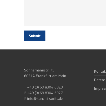
Submit
Sonnemannstr. 75
Kontak
60314 Frankfurt am Main
Datens
T
+49 (0) 69 8304 6929
Impre
F
+49 (0) 69 8304 6927
E
info@kanzlei-sorits.de