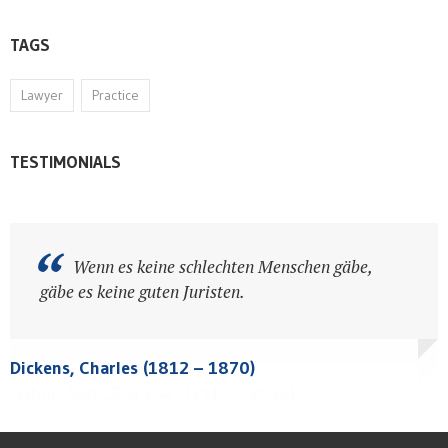
TAGS
Lawyer
Practice
TESTIMONIALS
Ich habe gelernt, dass nicht Diamanten,
Wenn es keine schlechten Menschen gäbe,
sondern Scheidungsanwälte der beste Freund einer
gäbe es keine guten Juristen.
Frau sind.
Dickens, Charles (1812 – 1870)
Goethe, Johann Wolfgang von (1749 – 1832)
Gábor, Sári „Zsa Zsa“ (1917 – 2016)
Goethe, Johann Wolfgang von (1749 – 1832)
Gábor, Sári „Zsa Zsa“ (1917 – 2016)