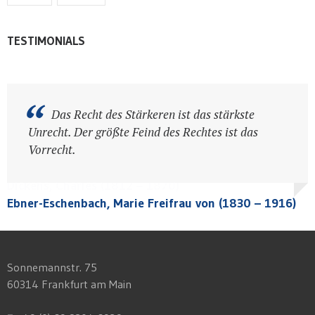
TESTIMONIALS
Wenn es keine schlechten Menschen gäbe,
Das Recht des Stärkeren ist das stärkste
gäbe es keine guten Juristen.
Unrecht. Der größte Feind des Rechtes ist das
Vorrecht.
Dickens, Charles (1812 – 1870)
Dickens, Charles (1812 – 1870)
Goethe, Johann Wolfgang von (1749 – 1832)
Ebner-Eschenbach, Marie Freifrau von (1830 – 1916)
Goethe, Johann Wolfgang von (1749 – 1832)
Sonnemannstr. 75
60314 Frankfurt am Main