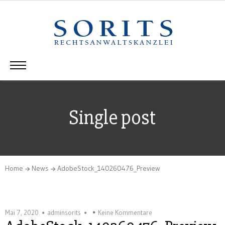
Single post
Home
News
AdobeStock_140260476_Preview
Mai 7, 2020
adminsorits
Keine Kommentare