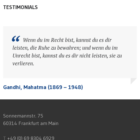
TESTIMONIALS
Wenn es keine schlechten Menschen gäbe,
Wenn du im Recht bist, kannst du es dir
gäbe es keine guten Juristen.
leisten, die Ruhe zu bewahren; und wenn du im
Unrecht bist, kannst du es dir nicht leisten, sie zu
verlieren.
Burke, Edmund (1729 – 1797)
Dickens, Charles (1812 – 1870)
Burke, Edmund (1729 – 1797)
Dickens, Charles (1812 – 1870)
Gandhi, Mahatma (1869 – 1948)
Sonnemannstr. 75
60314 Frankfurt am Main
T
+49 (0) 69 8304 6929