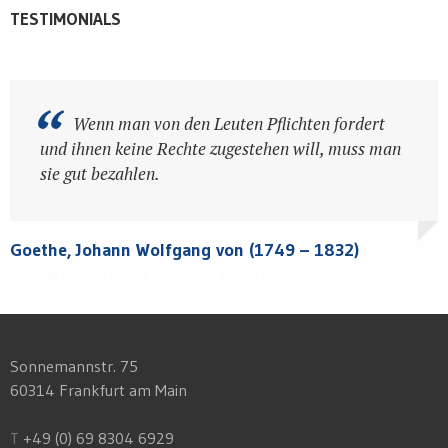
TESTIMONIALS
Wenn du im Recht bist, kannst du es dir
Wenn man von den Leuten Pflichten fordert
leisten, die Ruhe zu bewahren; und wenn du im
und ihnen keine Rechte zugestehen will, muss man
Unrecht bist, kannst du es dir nicht leisten, sie zu
sie gut bezahlen.
verlieren.
Kuß, Norbert (Justizopfer; 1943 –)
Kuß, Norbert (Justizopfer; 1943 –)
Goethe, Johann Wolfgang von (1749 – 1832)
Gandhi, Mahatma (1869 – 1948)
Gandhi, Mahatma (1869 – 1948)
Sonnemannstr. 75
60314 Frankfurt am Main
T
+49 (0) 69 8304 6929